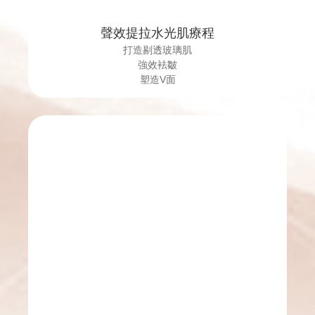
聲效提拉水光肌療程
打造剔透玻璃肌
強效袪皺
塑造V面