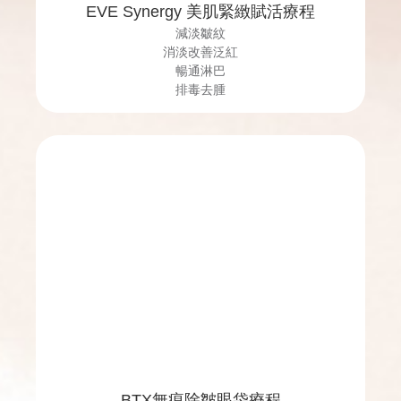
EVE Synergy 美肌緊緻賦活療程
減淡皺紋
消淡改善泛紅
暢通淋巴
排毒去腫
BTX無痕除皺眼袋療程