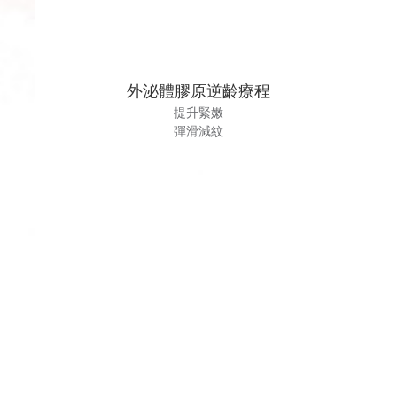
外泌體膠原逆齡療程
提升緊嫩
彈滑減紋