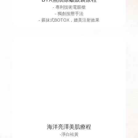
- 專利技術電眼槍
- 獨創按壓手法
- 搽抹式BOTOX，媲美注射效果
海洋亮澤美肌療程
-淨白袪黃