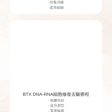
-排毒消腫
-柔滑細緻
BTX DNA-RNA細胞修復去皺療程
- 細嫩袪紋
- 提升塑型
- 緊實輪廓