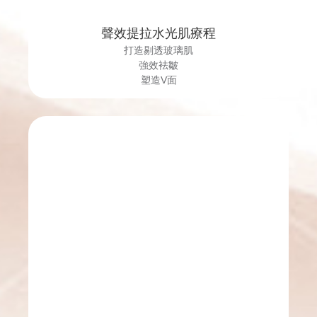
聲效提拉水光肌療程
打造剔透玻璃肌
強效袪皺
塑造V面