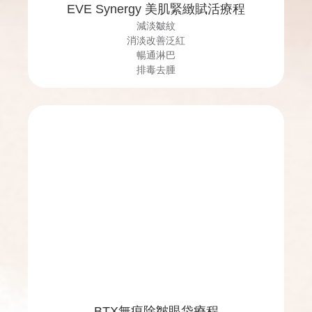
EVE Synergy 美肌緊緻賦活療程
減淡皺紋
消淡改善泛紅
暢通淋巴
排毒去腫
BTX無痕除皺眼袋療程