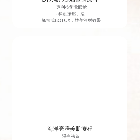
- 專利技術電眼槍
- 獨創按壓手法
- 搽抹式BOTOX，媲美注射效果
海洋亮澤美肌療程
-淨白袪黃