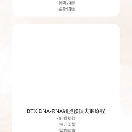
-排毒消腫
-柔滑細緻
BTX DNA-RNA細胞修復去皺療程
- 細嫩袪紋
- 提升塑型
- 緊實輪廓