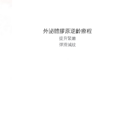
外泌體膠原逆齡療程
提升緊嫩
彈滑減紋