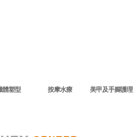
纖體塑型
按摩水療
美甲及手腳護理