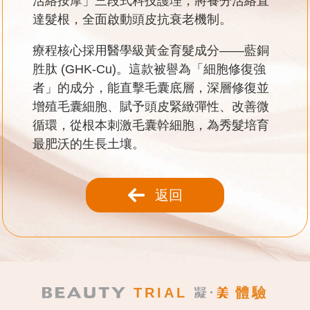
活絡按摩」三段式科技護理，將養分活絡直
達髮根，全面啟動頭皮抗衰老機制。
療程核心採用醫學級黃金育髮成分——藍銅
胜肽 (GHK-Cu)。這款被譽為「細胞修復強
者」的成分，能直擊毛囊底層，深層修復並
增殖毛囊細胞、賦予頭皮緊緻彈性、改善微
循環，從根本刺激毛囊幹細胞，為秀髮培育
最肥沃的生長土壤。
返回
TRIAL
體驗