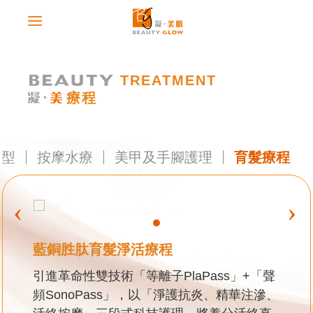
TREATMENT
療程
塑型
按摩水療
美甲及手腳護理
育髮療程
‹
›
藍銅胜肽育髮淨活療程
引進革命性雙技術「等離子PlaPass」+「聲
頻SonoPass」，以「淨護抗炎、精華注滲、